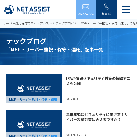
メ
お問い合わせ
お電話
ニ
ュ
サーバー運用保守のネットアシスト
テックブログ
「MSP・サーバー監視・保守・運用」の記
ー
を
テックブログ
開
閉
「MSP・サーバー監視・保守・運用」記事一覧
す
る
IPAが情報セキュリティ対策の短編アニ
メを公開
2020.3.11
MSP・サーバー監視・保守・運用
年末年始はセキュリティに要注意！サ
イバー攻撃対策は大丈夫ですか？
2019.12.17
MSP・サーバー監視・保守・運用