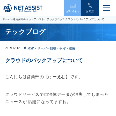
メ
お問い合わせ
お電話
ニ
ュ
サーバー運用保守のネットアシスト
テックブログ
クラウドのバックアップについて
ー
を
テックブログ
開
閉
す
る
2019.12.12
MSP・サーバー監視・保守・運用
クラウドのバックアップについて
こんにちは営業部の【けーえむ】です。
クラウドサービスで自治体データが消失してしまった
ニュースが 話題になってますね。