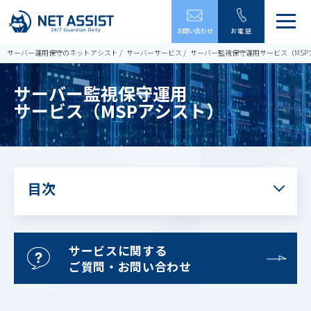
メ
お問い合わせ
お電話
ニ
ュ
サーバー運用保守のネットアシスト
サーバーサービス
サーバー監視保守運用
サービス（MSP
ー
を
サーバー監視保守運用
開
閉
サービス（MSPアシスト）
す
る
目次
サービスに関する
ご質問・お問い合わせ