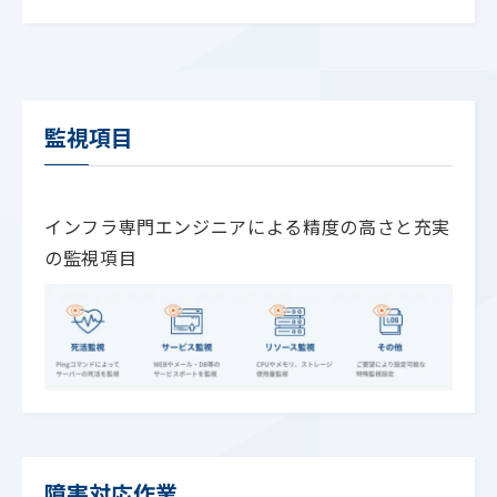
ハードウェア
Cloudベンダー
・仮想化／AP
・AWS
・サーバーマシン
・さくらインターネ
監視項目
・ネットワーク
・IDCフロンティア
・データセンター
・Azure など
インフラ専門エンジニアによる精度の高さと充実
の監視項目
障害対応作業