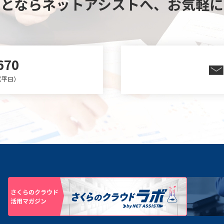
ことならネットアシストへ、
お気軽に
670
0（平日）