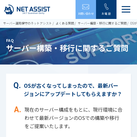
メ
お問い合わせ
お電話
ニ
ュ
サーバー運用保守のネットアシスト
よくある質問
サーバー構築・移行に関するご質問
OS
ー
を
開
FAQ
閉
サーバー構築・移行に関するご質問
す
る
OSが古くなってしまったので、最新バー
ジョンにアップデートしてもらえますか？
現在のサーバー構成をもとに、現行環境に合
わせて最新バージョンのOSでの構築や移行
をご提案いたします。