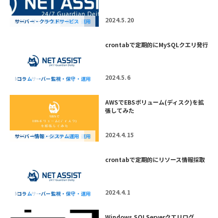
2024.5.20
AWS・保守・運用
MSP・サーバー監視・保守・運用
サーバー・クラウドサービス
crontabで定期的にMySQLクエリ発行
2024.5.6
MSP・サーバー監視・保守・運用
コラム
AWSでEBSボリューム(ディスク)を拡
張してみた
2024.4.15
AWS・保守・運用
MSP・サーバー監視・保守・運用
サーバー情報・システム運用
crontabで定期的にリソース情報採取
2024.4.1
MSP・サーバー監視・保守・運用
コラム
Windows SQLServerクエリログ