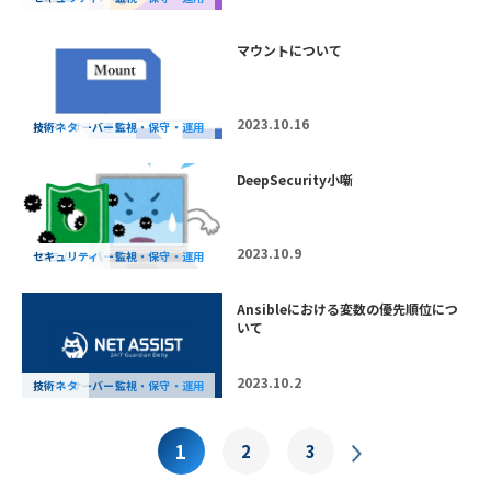
マウントについて
2023.10.16
AWS・保守・運用
MSP・サーバー監視・保守・運用
技術ネタ
DeepSecurity小噺
2023.10.9
MSP・サーバー監視・保守・運用
セキュリティ
コラム
Ansibleにおける変数の優先順位につ
いて
2023.10.2
MSP・サーバー監視・保守・運用
技術ネタ
1
2
3