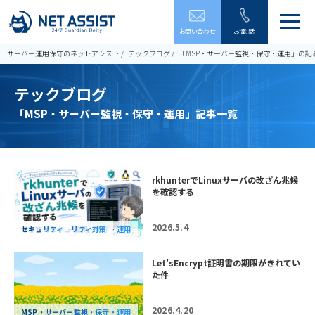
メ
お問い合わせ
お電話
ニ
ュ
サーバー運用保守のネットアシスト
テックブログ
「MSP・サーバー監視・保守・運用」の記
ー
を
テックブログ
開
閉
「MSP・サーバー監視・保守・運用」記事一覧
す
る
rkhunterでLinuxサーバの改ざん兆候
を確認する
2026.5.4
MSP・サーバー監視・保守・運用
おすすめセキュリティ対策
セキュリティ
Let’sEncrypt証明書の期限がきれてい
た件
2026.4.20
MSP・サーバー監視・保守・運用