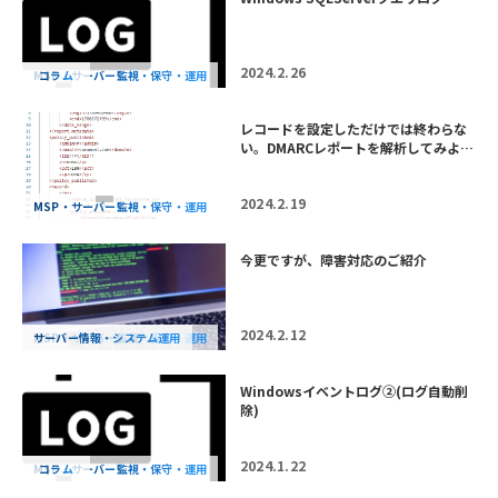
2024.2.26
MSP・サーバー監視・保守・運用
コラム
レコードを設定しただけでは終わらな
い。DMARCレポートを解析してみよ…
2024.2.19
MSP・サーバー監視・保守・運用
今更ですが、障害対応のご紹介
2024.2.12
MSP・サーバー監視・保守・運用
サーバー情報・システム運用
Windowsイベントログ②(ログ自動削
除)
2024.1.22
MSP・サーバー監視・保守・運用
コラム