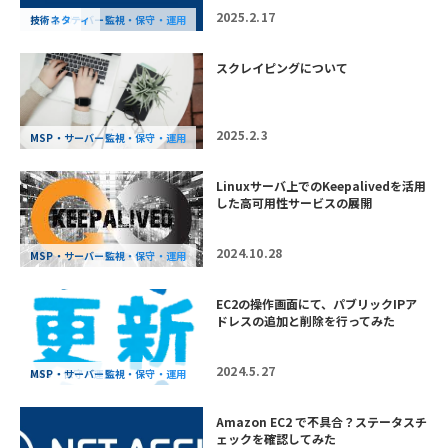
2025.2.17
MSP・サーバー監視・保守・運用
セキュリティ
技術ネタ
スクレイピングについて
2025.2.3
MSP・サーバー監視・保守・運用
Linuxサーバ上でのKeepalivedを活用
した高可用性サービスの展開
2024.10.28
MSP・サーバー監視・保守・運用
EC2の操作画面にて、パブリックIPア
ドレスの追加と削除を行ってみた
2024.5.27
AWS・保守・運用
MSP・サーバー監視・保守・運用
Amazon EC2 で不具合？ステータスチ
ェックを確認してみた