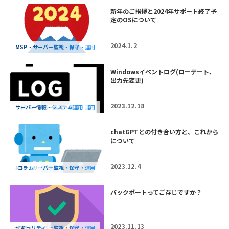
新年のご挨拶と2024年サポート終了予
定のOSについて
2024.1.2
MSP・サーバー監視・保守・運用
Windowsイベントログ(ローテート、
出力先変更)
2023.12.18
MSP・サーバー監視・保守・運用
サーバー情報・システム運用
コラム
chatGPTとの付き合い方と、これから
について
2023.12.4
AWS・保守・運用
MSP・サーバー監視・保守・運用
コラム
AI
バックポートってご存じですか？
2023.11.13
MSP・サーバー監視・保守・運用
セキュリティ
コラム