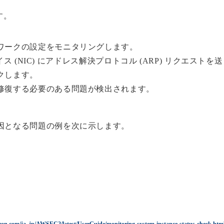
。
す。
ワークの設定をモニタリングします。
イス (NIC) にアドレス解決プロトコル (ARP) リクエストを送
クします。
修復する必要のある問題が検出されます。
因となる問題の例を次に示します。
zon.com/ja_jp/AWSEC2/latest/UserGuide/monitoring-system-instance-status-check.htm