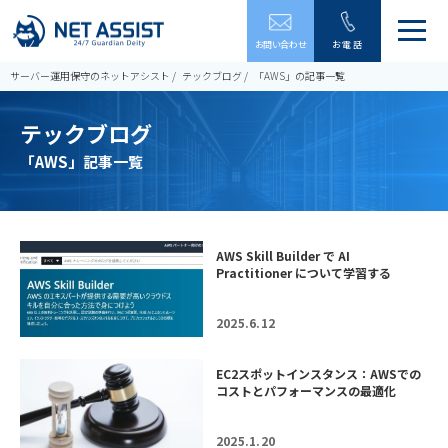
メ
お問い合わせ
お電話
ニ
ュ
サーバー運用保守のネットアシスト
テックブログ
「AWS」の記事一覧
ー
を
テックブログ
開
閉
「AWS」記事一覧
す
る
AWS Skill Builder で AI
Practitioner について学習する
2025.6.12
EC2スポットインスタンス：AWSでの
コストとパフォーマンスの最適化
2025.1.20