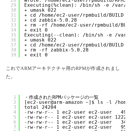
28
Wrote: /home/ec2-user/rpmbuild/RPMS/
29
Executing(%clean): /bin/sh -e /var/t
30
+ umask 022
31
+ cd /home/ec2-user/rpmbuild/BUILD
32
+ cd zabbix-5.0.28
33
+ rm -rf /home/ec2-user/rpmbuild/BUI
34
+ exit 0
35
Executing(--clean): /bin/sh -e /var/
36
+ umask 022
37
+ cd /home/ec2-user/rpmbuild/BUILD
38
+ rm -rf zabbix-5.0.28
39
+ exit 0
これでARMアーキテクチャ用のRPMが作成されまし
た。
1
・作成されたRPMパッケージの一覧
2
[ec2-user@arm-amazon ~]$ ls -l /home
3
total 24204
4
-rw-rw-r-- 1 ec2-user ec2-user   496
5
-rw-rw-r-- 1 ec2-user ec2-user 12225
6
-rw-rw-r-- 1 ec2-user ec2-user   348
7
-rw-rw-r-- 1 ec2-user ec2-user   953