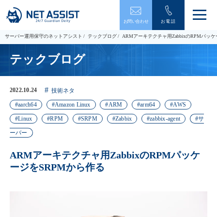
メ
お問い合わせ
お電話
ニ
ュ
サーバー運用保守のネットアシスト
テックブログ
ARMアーキテクチャ用ZabbixのRPMパッ
ー
を
テックブログ
開
閉
す
る
2022.10.24
技術ネタ
aarch64
Amazon Linux
ARM
arm64
AWS
Linux
RPM
SRPM
Zabbix
zabbix-agent
サ
ーバー
ARMアーキテクチャ用ZabbixのRPMパッケ
ージをSRPMから作る