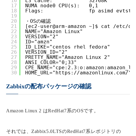
16
L3 cache:            32768K
17
NUMA node0 CPU(s):   0,1
18
Flags:               fp asimd evtstr
19
20
・OSの確認
21
[ec2-user@arm-amazon ~]$ cat /etc/os
22
NAME="Amazon Linux"
23
VERSION="2"
24
ID="amzn"
25
ID_LIKE="centos rhel fedora"
26
VERSION_ID="2"
27
PRETTY_NAME="Amazon Linux 2"
28
ANSI_COLOR="0;33"
29
CPE_NAME="cpe:2.3:o:amazon:amazon_li
30
HOME_URL="
https://amazonlinux.com/
"
Zabbixの配布パッケージの確認
Amazon Linux 2 はRedHat7系のOSです。
それでは、Zabbix5.0LTSのRedHat7系レポジトリの