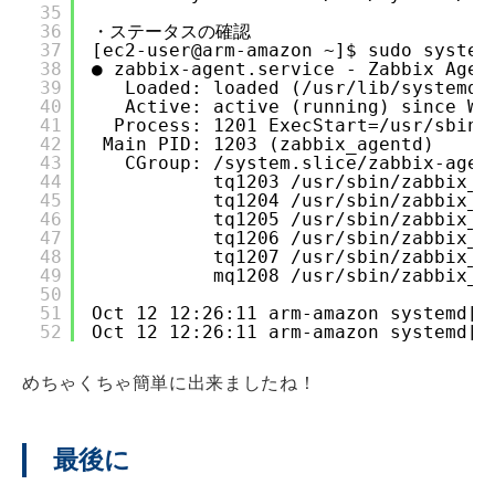
35
36
・ステータスの確認
37
[ec2-user@arm-amazon ~]$ sudo system
38
● zabbix-agent.service - Zabbix Agen
39
Loaded: loaded (/usr/lib/systemd/
40
Active: active (running) since We
41
Process: 1201 ExecStart=/usr/sbin/
42
Main PID: 1203 (zabbix_agentd)
43
CGroup: /system.slice/zabbix-agen
44
tq1203 /usr/sbin/zabbix_a
45
tq1204 /usr/sbin/zabbix_a
46
tq1205 /usr/sbin/zabbix_a
47
tq1206 /usr/sbin/zabbix_a
48
tq1207 /usr/sbin/zabbix_a
49
mq1208 /usr/sbin/zabbix_a
50
51
Oct 12 12:26:11 arm-amazon systemd[1
52
Oct 12 12:26:11 arm-amazon systemd[1
めちゃくちゃ簡単に出来ましたね！
最後に