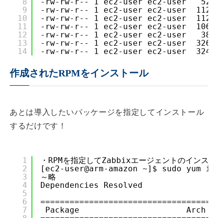
8
-rw-rw-r-- 1 ec2-user ec2-user   522
9
-rw-rw-r-- 1 ec2-user ec2-user  1126
10
-rw-rw-r-- 1 ec2-user ec2-user  1127
11
-rw-rw-r-- 1 ec2-user ec2-user  1067
12
-rw-rw-r-- 1 ec2-user ec2-user   383
13
-rw-rw-r-- 1 ec2-user ec2-user  3263
14
-rw-rw-r-- 1 ec2-user ec2-user  3248
作成されたRPMをインストール
あとは導入したいパッケージを指定してインストール
するだけです！
1
・RPMを指定してZabbixエージェントのインス
2
[ec2-user@arm-amazon ~]$ sudo yum in
3
～略
4
Dependencies Resolved
5
6
====================================
7
Package                      Arch  