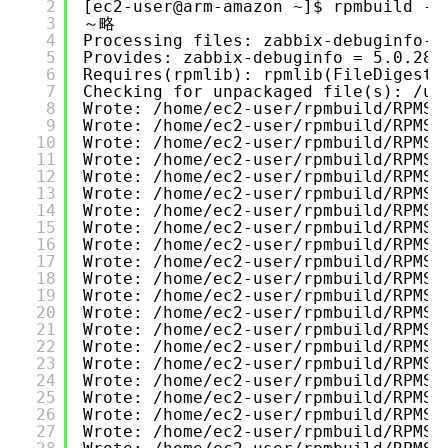
2
[ec2-user@arm-amazon ~]$ rpmbuild --
3
～略
4
Processing files: zabbix-debuginfo-5
5
Provides: zabbix-debuginfo = 5.0.28-
6
Requires(rpmlib): rpmlib(FileDigests
7
Checking for unpackaged file(s): /us
8
Wrote: /home/ec2-user/rpmbuild/RPMS/
9
Wrote: /home/ec2-user/rpmbuild/RPMS/
10
Wrote: /home/ec2-user/rpmbuild/RPMS/
11
Wrote: /home/ec2-user/rpmbuild/RPMS/
12
Wrote: /home/ec2-user/rpmbuild/RPMS/
13
Wrote: /home/ec2-user/rpmbuild/RPMS/
14
Wrote: /home/ec2-user/rpmbuild/RPMS/
15
Wrote: /home/ec2-user/rpmbuild/RPMS/
16
Wrote: /home/ec2-user/rpmbuild/RPMS/
17
Wrote: /home/ec2-user/rpmbuild/RPMS/
18
Wrote: /home/ec2-user/rpmbuild/RPMS/
19
Wrote: /home/ec2-user/rpmbuild/RPMS/
20
Wrote: /home/ec2-user/rpmbuild/RPMS/
21
Wrote: /home/ec2-user/rpmbuild/RPMS/
22
Wrote: /home/ec2-user/rpmbuild/RPMS/
23
Wrote: /home/ec2-user/rpmbuild/RPMS/
24
Wrote: /home/ec2-user/rpmbuild/RPMS/
25
Wrote: /home/ec2-user/rpmbuild/RPMS/
26
Wrote: /home/ec2-user/rpmbuild/RPMS/
27
Wrote: /home/ec2-user/rpmbuild/RPMS/