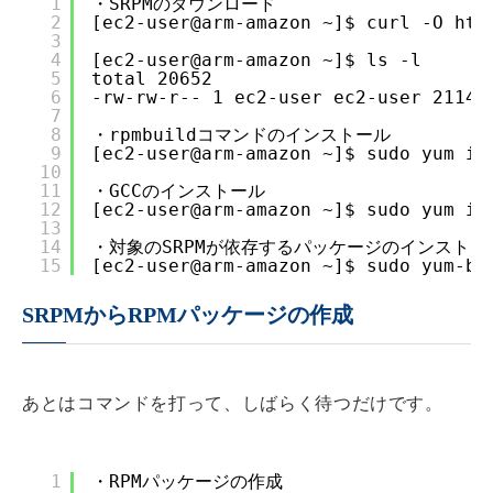
1
・SRPMのダウンロード
2
[ec2-user@arm-amazon ~]$ curl -O 
htt
3
4
[ec2-user@arm-amazon ~]$ ls -l
5
total 20652
6
-rw-rw-r-- 1 ec2-user ec2-user 21146
7
8
・rpmbuildコマンドのインストール
9
[ec2-user@arm-amazon ~]$ sudo yum in
10
11
・GCCのインストール
12
[ec2-user@arm-amazon ~]$ sudo yum in
13
14
・対象のSRPMが依存するパッケージのインストー
15
[ec2-user@arm-amazon ~]$ sudo yum-bu
SRPMからRPMパッケージの作成
あとはコマンドを打って、しばらく待つだけです。
1
・RPMパッケージの作成