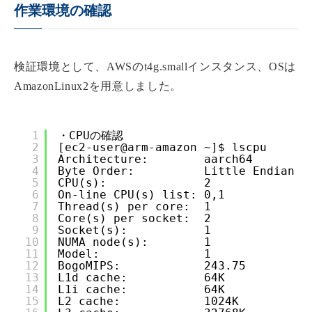
作業環境の確認
検証環境として、AWSのt4g.smallインスタンス、OSは
AmazonLinux2を用意しました。
1
・CPUの確認
2
[ec2-user@arm-amazon ~]$ lscpu
3
Architecture:        aarch64
4
Byte Order:          Little Endian
5
CPU(s):              2
6
On-line CPU(s) list: 0,1
7
Thread(s) per core:  1
8
Core(s) per socket:  2
9
Socket(s):           1
10
NUMA node(s):        1
11
Model:               1
12
BogoMIPS:            243.75
13
L1d cache:           64K
14
L1i cache:           64K
15
L2 cache:            1024K