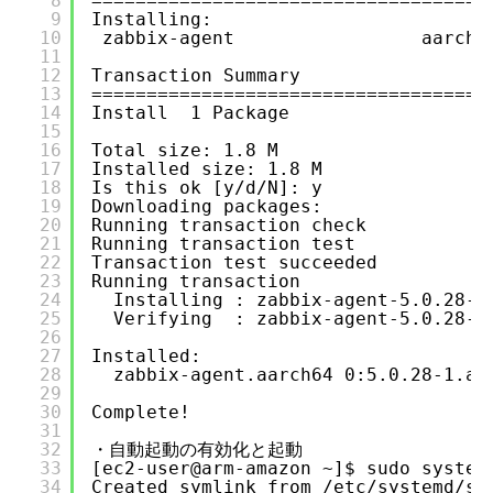
8
====================================
9
Installing:
10
zabbix-agent                 aarch6
11
12
Transaction Summary
13
====================================
14
Install  1 Package
15
16
Total size: 1.8 M
17
Installed size: 1.8 M
18
Is this ok [y/d/N]: y
19
Downloading packages:
20
Running transaction check
21
Running transaction test
22
Transaction test succeeded
23
Running transaction
24
Installing : zabbix-agent-5.0.28-1
25
Verifying  : zabbix-agent-5.0.28-1
26
27
Installed:
28
zabbix-agent.aarch64 0:5.0.28-1.am
29
30
Complete!
31
32
・自動起動の有効化と起動
33
[ec2-user@arm-amazon ~]$ sudo system
34
Created symlink from /etc/systemd/sy