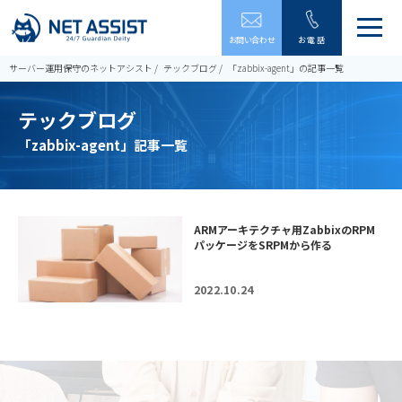
メ
お問い合わせ
お電話
ニ
ュ
サーバー運用保守のネットアシスト
テックブログ
「zabbix-agent」の記事一覧
ー
を
テックブログ
開
閉
「zabbix-agent」記事一覧
す
る
ARMアーキテクチャ用ZabbixのRPM
パッケージをSRPMから作る
2022.10.24