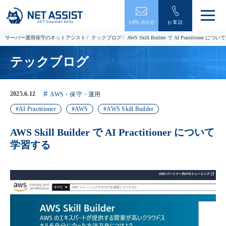
メ
お問い合わせ
お電話
ニ
ュ
サーバー運用保守のネットアシスト
テックブログ
AWS Skill Builder で AI Practitioner 
ー
を
テックブログ
開
閉
す
る
2025.6.12
AWS・保守・運用
AI Practitioner
AWS
AWS Skill Builder
AWS Skill Builder で AI Practitioner について
学習する