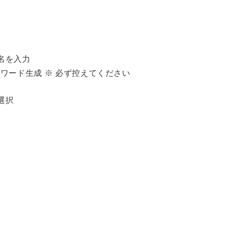
ー名を入力
てパスワード生成 ※ 必ず控えてください
を選択