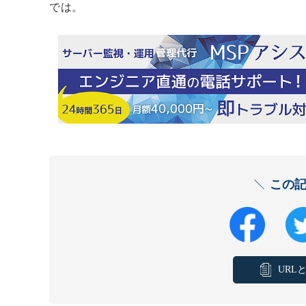
では。
この
URL