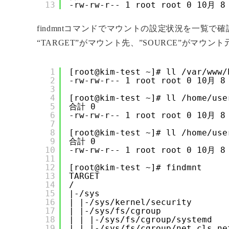
13
-rw-rw-r-- 1 root root 0 10月 8
findmntコマンドでマウントの設定状況を一覧で
“TARGET”がマウント先、”SOURCE”がマウ
1
[root@kim-test ~]# ll /var/www/
2
-rw-rw-r-- 1 root root 0 10月 8 
3
4
[root@kim-test ~]# ll /home/use
5
合計 0
6
-rw-rw-r-- 1 root root 0 10月 8
7
8
[root@kim-test ~]# ll /home/use
9
合計 0
10
-rw-rw-r-- 1 root root 0 10月 8
11
12
[root@kim-test ~]# findmnt
13
TARGET                         
14
/                              
15
|-/sys                         
16
| |-/sys/kernel/security       
17
| |-/sys/fs/cgroup             
18
| | |-/sys/fs/cgroup/systemd   
19
| | |-/sys/fs/cgroup/net_cls,ne