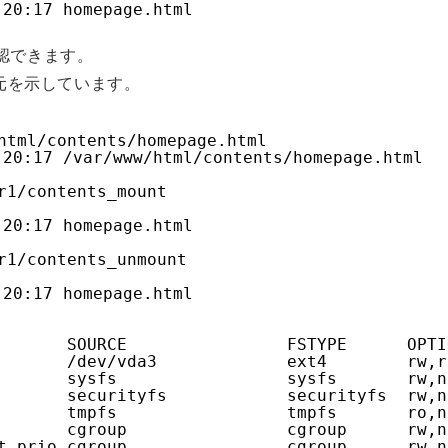
 20:17 homepage.html
確認できます。
ント元を示しています。
html/contents/homepage.html
20:17 /var/www/html/contents/homepage.html
r1/contents_mount
 20:17 homepage.html
r1/contents_unmount
 20:17 homepage.html
       SOURCE                FSTYPE      OPTI
       /dev/vda3             ext4        rw,r
       sysfs                 sysfs       rw,n
       securityfs            securityfs  rw,n
       tmpfs                 tmpfs       ro,n
       cgroup                cgroup      rw,n
t_prio cgroup                cgroup      rw,n