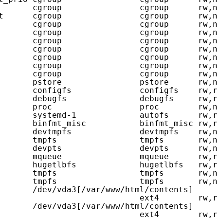
       cgroup                cgroup      rw,n
t      cgroup                cgroup      rw,n
       cgroup                cgroup      rw,n
       cgroup                cgroup      rw,n
       cgroup                cgroup      rw,n
       cgroup                cgroup      rw,n
       cgroup                cgroup      rw,n
       cgroup                cgroup      rw,n
       cgroup                cgroup      rw,n
       pstore                pstore      rw,n
       configfs              configfs    rw,r
       debugfs               debugfs     rw,r
       proc                  proc        rw,n
       systemd-1             autofs      rw,r
       binfmt_misc           binfmt_misc rw,r
       devtmpfs              devtmpfs    rw,n
       tmpfs                 tmpfs       rw,n
       devpts                devpts      rw,n
       mqueue                mqueue      rw,r
       hugetlbfs             hugetlbfs   rw,r
       tmpfs                 tmpfs       rw,n
       tmpfs                 tmpfs       rw,n
       /dev/vda3[/var/www/html/contents]
ext4        rw,r
       /dev/vda3[/var/www/html/contents]
ext4        rw,r