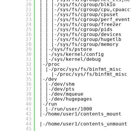
20
| | |-/sys/fs/cgroup/blkio     
21
| | |-/sys/fs/cgroup/cpu,cpuacc
22
| | |-/sys/fs/cgroup/cpuset    
23
| | |-/sys/fs/cgroup/perf_event
24
| | |-/sys/fs/cgroup/freezer   
25
| | |-/sys/fs/cgroup/pids      
26
| | |-/sys/fs/cgroup/devices   
27
| | |-/sys/fs/cgroup/hugetlb   
28
| | |-/sys/fs/cgroup/memory    
29
| |-/sys/fs/pstore             
30
| |-/sys/kernel/config         
31
| |-/sys/kernel/debug          
32
|-/proc                        
33
| |-/proc/sys/fs/binfmt_misc   
34
|   |-/proc/sys/fs/binfmt_misc 
35
|-/dev                         
36
| |-/dev/shm                   
37
| |-/dev/pts                   
38
| |-/dev/mqueue                
39
| |-/dev/hugepages             
40
|-/run                         
41
| |-/run/user/1000             
42
|-/home/user1/contents_mount   
43
44
|-/home/user1/contents_unmount 
45