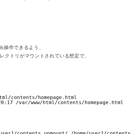
ツのみ操作できるよう、
ント用ディレクトリがマウントされている想定で、
tml/contents/homepage.html
0:17 /var/www/html/contents/homepage.html
user1/contents_unmount/ /home/user1/contents_