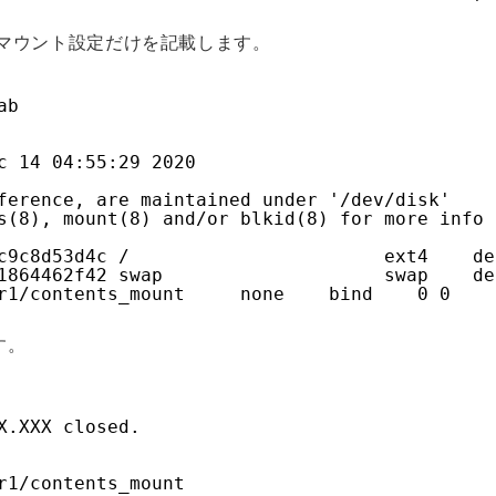
ィレクトリのマウント設定だけを記載します。
ab
c 14 04:55:29 2020
ference, are maintained under '/dev/disk'
s(8), mount(8) and/or blkid(8) for more info
c9c8d53d4c /                       ext4    de
1864462f42 swap                    swap    de
r1/contents_mount     none    bind    0 0
す。
X.XXX closed.
r1/contents_mount