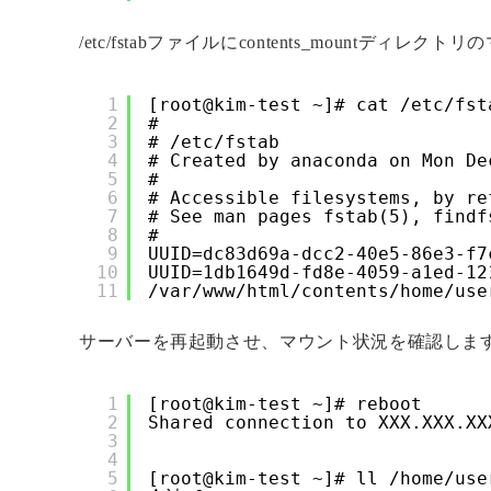
/etc/fstabファイルにcontents_mountデ
1
[root@kim-test ~]# cat /etc/fst
2
#
3
# /etc/fstab
4
# Created by anaconda on Mon De
5
#
6
# Accessible filesystems, by re
7
# See man pages fstab(5), findf
8
#
9
UUID=dc83d69a-dcc2-40e5-86e3-f7
10
UUID=1db1649d-fd8e-4059-a1ed-12
11
/var/www/html/contents/home/use
サーバーを再起動させ、マウント状況を確認しま
1
[root@kim-test ~]# reboot
2
Shared connection to XXX.XXX.XX
3
4
5
[root@kim-test ~]# ll /home/use