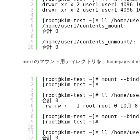
2
drwxr-xr-x 2 user1 user1 4096 1
3
drwxr-xr-x 2 user1 user1 4096 1
4
5
[root@kim-test ~]# ll /home/use
6
/home/user1/contents_mount:
7
合計 0
8
9
/home/user1/contents_unmount/:
10
合計 0
user1のマウント用ディレクトリを、homepage.
1
[root@kim-test ~]# mount --bind
2
[root@kim-test ~]# 
3
4
[root@kim-test ~]# ll /home/use
5
合計 0
6
-rw-rw-r-- 1 root root 0 10月 8
7
8
[root@kim-test ~]# mount --bind
9
[root@kim-test ~]# 
10
11
[root@kim-test ~]# ll /home/use
12
合計 0