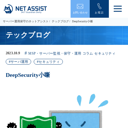
メ
お問い合わせ
お電話
ニ
ュ
サーバー運用保守のネットアシスト
テックブログ
DeepSecurity小噺
ー
を
テックブログ
開
閉
す
る
2023.10.9
MSP・サーバー監視・保守・運用
コラム
セキュリティ
サーバ運用
セキュリティ
DeepSecurity小噺