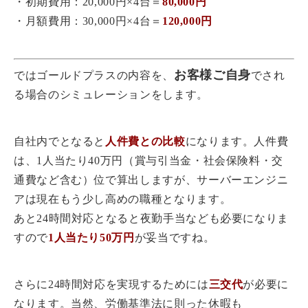
・初期費用：20,000円×4台＝
80,000円
・月額費用：30,000円×4台＝
120,000円
お客様ご自身
ではゴールドプラスの内容を、
でされ
る場合のシミュレーションをします。
自社内でとなると
人件費との比較
になります。人件費
は、1人当たり40万円（賞与引当金・社会保険料・交
通費など含む）位で算出しますが、サーバーエンジニ
アは現在もう少し高めの職種となります。
あと24時間対応となると夜勤手当なども必要になりま
すので
1人当たり50万円
が妥当ですね。
さらに24時間対応を実現するためには
三交代
が必要に
なります。当然、労働基準法に則った休暇も