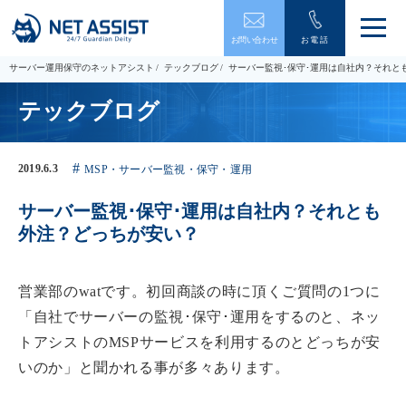
メ
お問い合わせ
お電話
ニ
ュ
サーバー運用保守のネットアシスト
テックブログ
サーバー監視･保守･運用は自社内？それと
ー
を
テックブログ
開
閉
す
る
2019.6.3
MSP・サーバー監視・保守・運用
サーバー監視･保守･運用は自社内？それとも
外注？どっちが安い？
営業部のwatです。初回商談の時に頂くご質問の1つに
「自社でサーバーの監視･保守･運用をするのと、ネッ
トアシストのMSPサービスを利用するのとどっちが安
いのか」と聞かれる事が多々あります。