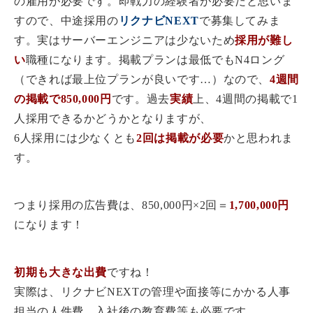
の雇用が必要です。即戦力の経験者が必要だと思いま
すので、中途採用の
リクナビNEXT
で募集してみま
す。実はサーバーエンジニアは少ないため
採用が難し
い
職種になります。掲載プランは最低でもN4ロング
（できれば最上位プランが良いです…）なので、
4週間
の掲載で850,000円
です。過去
実績
上、4週間の掲載で1
人採用できるかどうかとなりますが、
6人採用には少なくとも
2回は掲載が必要
かと思われま
す。
つまり採用の広告費は、850,000円×2回＝
1,700,000円
になります！
初期も大きな出費
ですね！
実際は、リクナビNEXTの管理や面接等にかかる人事
担当の人件費、入社後の教育費等も必要です。