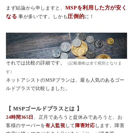
MSPを利用した方が安く
まず結論から申しますと、
なる
圧倒的
事が多いです。しかも
に！
それでは比較の詳細です。
（記載価格は全て税別となりま
す）
ネットアシストのMSPプランは、最も人気のあるゴー
ルドプラスで比較しました。
【 MSPゴールドプラスとは 】
24時間365日
、正月であろうと盆休みであろうと、お
客様のサーバーを
有人監視
して
障害対応
します。障害