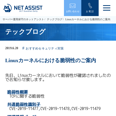
メ
お問い合わせ
お電話
ニ
ュ
サーバー運用保守のネットアシスト
テックブログ
Linuxカーネルにおける脆弱性のご案内
ー
を
テックブログ
開
閉
す
る
2019.6.20
おすすめセキュリティ対策
Linuxカーネルにおける脆弱性のご案内
先日、Linuxカーネルにおいて脆弱性が確認されましたの
でお知らせ致します。

脆弱性概要
　　TCPに関する脆弱性

共通脆弱性識別子
　　CVE-2019-11477,CVE-2019-11478,CVE-2019-11479
