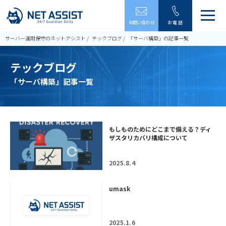
メ
お問い合わせ
お電話
ニ
ュ
サーバー運用保守のネットアシスト
テックブログ
「サーバ構築」の記事一覧
ー
を
テックブログ
開
閉
「サーバ構築」記事一覧
す
る
もしものためにどこまで備える？ディ
ザスタリカバリ構成について
2025.8.4
umask
2025.1.6