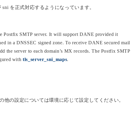
ix が sni を正式対応するようになっています。
the Postfix SMTP server. It will support DANE provided it
shed in a DNSSEC signed zone. To receive DANE secured mail
 add the server to each domain’s MX records. The Postfix SMTP
igured with
tls_server_sni_maps
.
、その他の設定については環境に応じて設定してください。