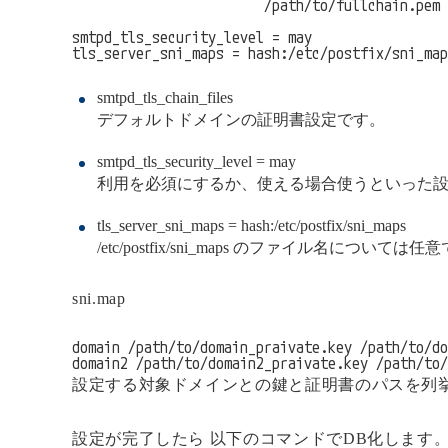
                        /path/to/fullchain.pem

smtpd_tls_security_level = may

tls_server_sni_maps = hash:/etc/postfix/sni_map
smtpd_tls_chain_files
デフォルトドメインの証明書設定です。
smtpd_tls_security_level = may
利用を必須にするか、使える場合使うといった
tls_server_sni_maps = hash:/etc/postfix/sni_maps
/etc/postfix/sni_maps のファイル名について
sni.map
domain /path/to/domain_praivate.key /path/to/do
domain2 /path/to/domain2_praivate.key /path/to/
設定する対象ドメインとの鍵と証明書のパスを列
設定が完了したら 以下のコマンドでDB化します