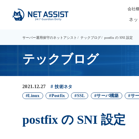
会社
ネッ
サーバー運用保守のネットアシスト
テックブログ
postfix の SNI 設定
テックブログ
2021.12.27
技術ネタ
Linux
Postfix
SSL
サーバ構築
サ
postfix の SNI 設定