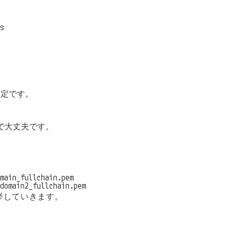
s
設定です。
は任意で大丈夫です。
main_fullchain.pem

domain2_fullchain.pem
挙していきます。
。