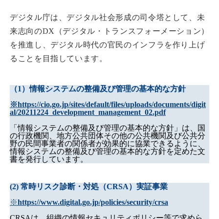
デジタル庁は、デジタル社会形成の司令塔として、未
来志向のDX（デジタル・トランスフォーメーション）
を推進し、デジタル時代の官民のインフラを作り上げ
ることを目指しています。
（1）情報システムの整備及び管理の基本的な方針
※
https://cio.go.jp/sites/default/files/uploads/documents/digit
al/20211224_development_management_02.pdf
「情報システムの整備及び管理の基本的な方針」は、国
の行政機関、地方公共団体その他の公共機関及び公共分
野の民間事業者の関係者が効果的に協業できるように、
情報システムの整備及び管理の基本的な方針を定めた文
書を発行しています。
(2) 常時リスク診断・対処（CRSA）実証事業
※
https://www.digital.go.jp/policies/security/crsa
CRSAは、組織の情報セキュリティポリシー等で求めら