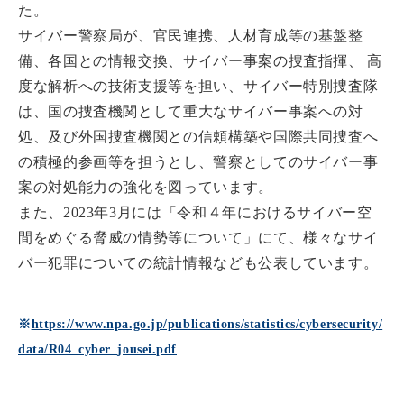
た。
サイバー警察局が、官民連携、人材育成等の基盤整
備、各国との情報交換、サイバー事案の捜査指揮、 高
度な解析への技術支援等を担い、サイバー特別捜査隊
は、国の捜査機関として重大なサイバー事案への対
処、及び外国捜査機関との信頼構築や国際共同捜査へ
の積極的参画等を担うとし、警察としてのサイバー事
案の対処能力の強化を図っています。
また、2023年3月には「令和４年におけるサイバー空
間をめぐる脅威の情勢等について」にて、様々なサイ
バー犯罪についての統計情報なども公表しています。
※
https://www.npa.go.jp/publications/statistics/cybersecurity/
data/R04_cyber_jousei.pdf