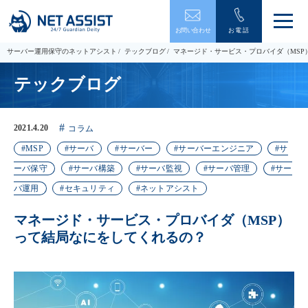
メ
お問い合わせ
お電話
ニ
ュ
サーバー運用保守のネットアシスト
テックブログ
マネージド・サービス・プロバイダ（MSP
ー
を
テックブログ
開
閉
す
る
2021.4.20
コラム
MSP
サーバ
サーバー
サーバーエンジニア
サ
ーバ保守
サーバ構築
サーバ監視
サーバ管理
サー
バ運用
セキュリティ
ネットアシスト
マネージド・サービス・プロバイダ（MSP）
って結局なにをしてくれるの？