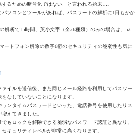
保するための暗号化ではない、と言われる始末…。
なパソコンとツールがあれば、
パスワードの解析に1日もか
桁の解析で
15時間
、英小文字（全26種類）のみの場合は、
52
マートフォン解除の数字6桁のセキュリティの脆弱性も気に
路
IPファイルを送信後、また同じメール経路を利用してパスワー
味をなしていないことになります。
やワンタイムパスワードといった、電話番号を使用したりス
が増えてきました。
誰でもロックを解除できる脆弱なパスワード認証
と異なり、
、セキュリティレベルが非常に高くなります。