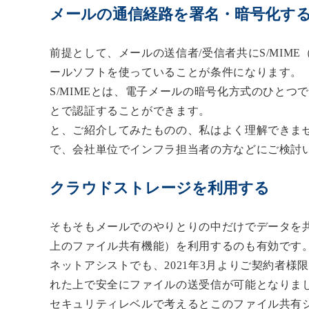
メールの通信経路を署名・暗号化す
前提として、メールの送信者/受信者共に
S/MIME（Se
ールソフトを使っていることが条件になります。（近
S/MIMEとは、電子メールの暗号化方式のひと
とで認証することができます。
と、ご紹介してみたものの、私はよく理解できま
で、会社単位でインフラ担当者の方などにご検討
クラウドストレージを利用する
そもそもメールでのやりとりの中だけでデータを
上のファイル共有機能）を利用する
のも有効です
ネットアシストでも、2021年3月より
ご契約者様
れた上で
安全にファイルの送受信が可能
となりま
セキュリティレベルで考えるとこのファイル共有