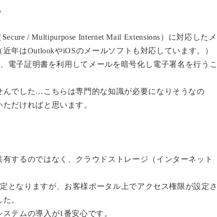
る
cure / Multipurpose Internet Mail Extensions）
に対応したメ
年はOutlookやiOSのメールソフトも対応しています。）
つで、電子証明書を利用してメールを暗号化し電子署名を行う
せんでした…こちらは専門的な知識が必要になりそうなの
いただければと思います。
共有するのではなく、
クラウドストレージ（インターネット
。
限定
となりますが、お客様ポータル上でアクセス権限が設定
した。
システムの導入が1番安心です。