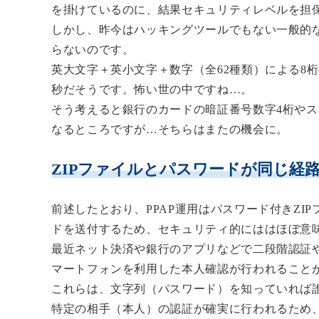
を掛けているのに、結果セキュリティレベルを担
しかし、昨今はハッキングツールでもない一般的
らない
のです。
英大文字＋英小文字＋数字（全62種類）による8
秒
だそうです。怖い世の中ですね…。
そう考えると銀行のカードの暗証番号数字4桁やス
なるところですが…そちらはまたの機会に。
ZIPファイルとパスワードが同じ経
前述したとおり、PPAP運用はパスワード付きZ
ドを送付するため、セキュリティ的にははほぼ意
最近ネット決済や銀行のアプリなどで二段階認証
マートフォンを利用した本人確認が行われること
これらは、
文字列（パスワード）を知っていれば
特定の相手（本人）の認証が確実に行われるため