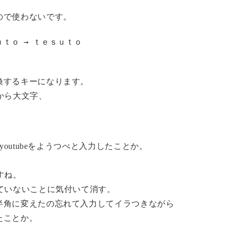
ので使わないです。
ｕｔｏ → ｔｅｓｕｔｏ
換するキーになります。
から大文字、
outubeをようつべと入力したことか。
すね。
ていないことに気付いて消す。
半角に変えたの忘れて入力してイラつきながら
たことか。