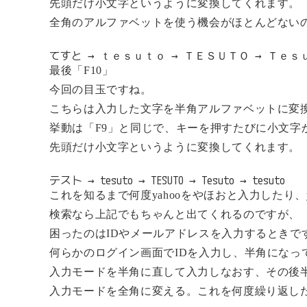
先頭だけ小文字というように変換してくれます。
全角のアルファベットを使う機会がほとんどない
てすと → ｔｅｓｕｔｏ → ＴＥＳＵＴＯ → Ｔｅｓ
最後「F10」
今回の目玉ですね。
こちらは入力した文字を半角アルファベットに変
挙動は「F9」と同じで、キーを押すたびに小文字
先頭だけ小文字というように変換してくれます。
テスト → tesuto → TESUTO → Tesuto → tesuto
これを知るまで何度yahooをやほおと入力したり、y
検索なら上記でもちゃんと出てくれるのですが、
困ったのはIDやメールアドレスを入力するときで
何らかのログイン画面でIDを入力し、半角になっ
入力モードを半角に直して入力しなおす、その後
入力モードを全角に変える。これを何度繰り返し