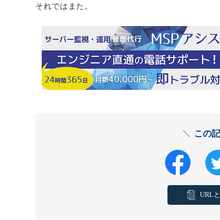
それではまた。
この
URL