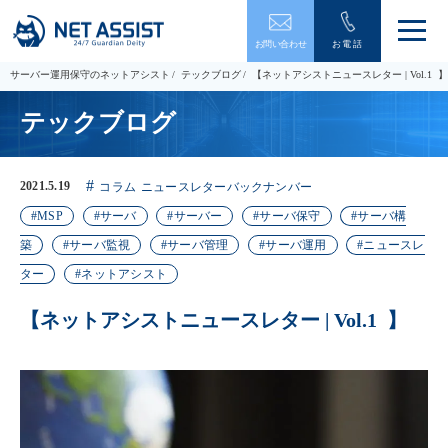
メ
お問い合わせ
お電話
ニ
ュ
サーバー運用保守のネットアシスト
テックブログ
【ネットアシストニュースレター | Vol.1 】
ー
を
テックブログ
開
閉
す
る
2021.5.19
コラム
ニュースレターバックナンバー
MSP
サーバ
サーバー
サーバ保守
サーバ構
築
サーバ監視
サーバ管理
サーバ運用
ニュースレ
ター
ネットアシスト
【ネットアシストニュースレター | Vol.1 】