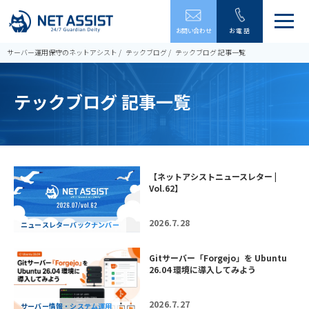
メ
お問い合わせ
お電話
ニ
ュ
サーバー運用保守のネットアシスト
テックブログ
テックブログ 記事一覧
ー
を
開
テックブログ 記事一覧
閉
す
る
【ネットアシストニュースレター |
Vol.62】
2026.7.28
ニュースレターバックナンバー
Gitサーバー「Forgejo」を Ubuntu
26.04 環境に導入してみよう
2026.7.27
サーバー情報・システム運用