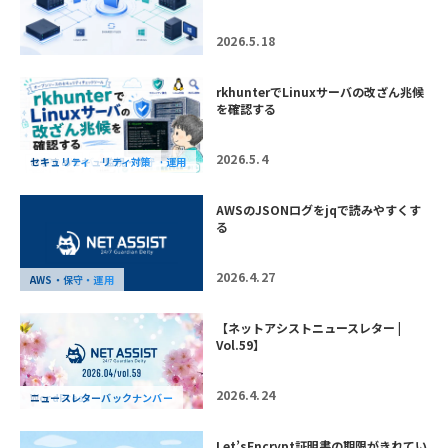
2026.5.18
rkhunterでLinuxサーバの改ざん兆候
を確認する
2026.5.4
MSP・サーバー監視・保守・運用
おすすめセキュリティ対策
セキュリティ
AWSのJSONログをjqで読みやすくす
る
2026.4.27
AWS・保守・運用
【ネットアシストニュースレター |
Vol.59】
2026.4.24
WordPress
ニュースレターバックナンバー
Let’sEncrypt証明書の期限がきれてい