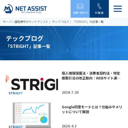
メ
お問い合わせ
お電話
ニ
ュ
サーバー運用保守のネットアシスト
テックブログ
「STRiGHT」の記事一覧
ー
を
テックブログ
開
閉
「STRiGHT」記事一覧
す
る
個人情報保護法・消費者契約法・特定
商取引法の改正動向｜WEBサイト運…
2026.7.20
STRiGHT
Google同意モードとは？仕組みやメリ
ットについて解説
2026.4.3
STRiGHT