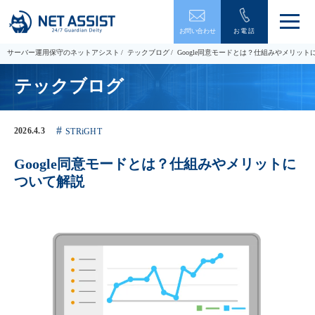
メ
お問い合わせ
お電話
ニ
ュ
サーバー運用保守のネットアシスト
テックブログ
Google同意モードとは？仕組みやメリット
ー
を
テックブログ
開
閉
す
る
2026.4.3
STRiGHT
Google同意モードとは？仕組みやメリットに
ついて解説