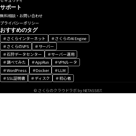
セキュリティ
サポート
無料相談・お問い合わせ
プライバシーポリシー
おすすめのタグ
＃さくらインターネット
＃さくらのAI Engine
＃さくらのVPS
＃サーバー
＃石狩データセンター
＃サーバー運用
＃調べてみた
＃AppRun
＃VPNルータ
＃WordPress
＃Docker
＃LLM
＃SSL証明書
＃ディスク
＃初心者
© さくらのクラウドラボ by NETASSIST.