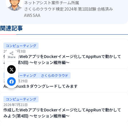
ネットアシスト案件チーム所属
さくらのクラウド検定 2024年 第1回試験 合格済み
AWS SAA
関連記事
コンピューティング
2026年8月3日
作成したWebアプリをDockerイメージ化してAppRunで動かして
Share
みよう(第5回) ～セッション維持編～
Xでシェア
コンピューティング
さくらのクラウド
2026年7月29日
Facebookでシェア
AlmaLinux8.9 ダウングレードしてみます
コンピューティング
2026年7月21日
作成したWebアプリをDockerイメージ化してAppRunで動かして
みよう(第4回) ～セッション維持編～