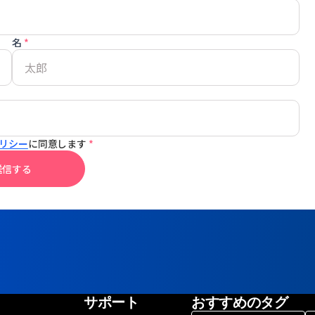
名
*
リシー
に同意します
*
送信する
サポート
おすすめのタグ