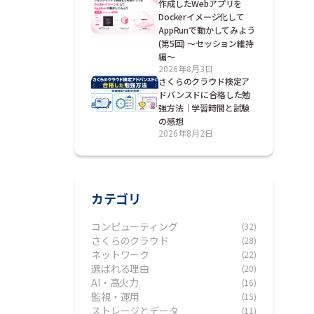
作成したWebアプリを
Dockerイメージ化して
AppRunで動かしてみよう
(第5回) ～セッション維持
編～
2026年8月3日
さくらのクラウド検定ア
ドバンスドに合格した勉
強方法｜学習時間と試験
の感想
2026年8月2日
カテゴリ
コンピューティング
(32)
さくらのクラウド
(28)
ネットワーク
(22)
選ばれる理由
(20)
AI・高火力
(16)
監視・運用
(15)
ストレージとデータ
(11)