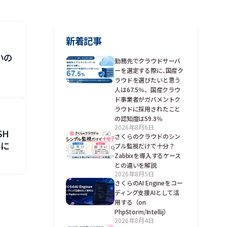
新着記事
いの
勤務先でクラウドサーバ
た
ーを選定する際に､国産ク
ラウドを選びたいと思う
人は67.5％、国産クラウ
ド事業者がガバメントク
ラウドに採用されたこと
の認知度は59.3％
2026年8月6日
SH
さくらのクラウドのシン
バに
プル監視だけで十分？
Zabbixを導入するケース
との違いを解説
2026年8月5日
さくらのAI Engineをコー
ディング支援AIとして活
用する（on
PhpStorm/Intellij）
2026年8月4日