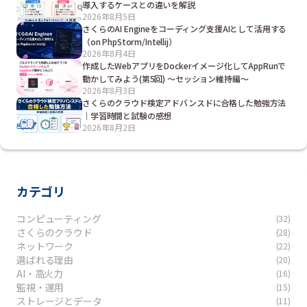
導入するケースとの違いを解説
2026年8月5日
さくらのAI Engineをコーディング支援AIとして活用する
（on PhpStorm/Intellij）
2026年8月4日
作成したWebアプリをDockerイメージ化してAppRunで
動かしてみよう(第5回) ～セッション維持編～
2026年8月3日
さくらのクラウド検定アドバンスドに合格した勉強方法
｜学習時間と試験の感想
2026年8月2日
カテゴリ
コンピューティング
(32)
さくらのクラウド
(28)
ネットワーク
(22)
選ばれる理由
(20)
AI・高火力
(16)
監視・運用
(15)
ストレージとデータ
(11)