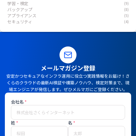
学習・検定
(9)
バックアップ
(8)
アプライアンス
(5)
セキュリティ
(4)
メールマガジン登録
安定かつセキュアなインフラ運用に役立つ実践情報をお届け！さ
くらのクラウドの最新AI検証や構築ノウハウ、検定対策まで、現
場エンジニアが発信します。ぜひメルマガにご登録ください。
会社名
*
姓
*
名
*