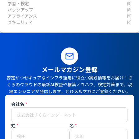
学習・検定
(9)
バックアップ
(8)
アプライアンス
(5)
セキュリティ
(4)
メールマガジン登録
安定かつセキュアなインフラ運用に役立つ実践情報をお届け！さ
くらのクラウドの最新AI検証や構築ノウハウ、検定対策まで、現
場エンジニアが発信します。ぜひメルマガにご登録ください。
会社名
*
姓
*
名
*