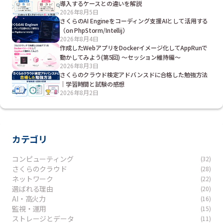
導入するケースとの違いを解説
2026年8月5日
さくらのAI Engineをコーディング支援AIとして活用する
（on PhpStorm/Intellij）
2026年8月4日
作成したWebアプリをDockerイメージ化してAppRunで
動かしてみよう(第5回) ～セッション維持編～
2026年8月3日
さくらのクラウド検定アドバンスドに合格した勉強方法
｜学習時間と試験の感想
2026年8月2日
カテゴリ
コンピューティング
(32)
さくらのクラウド
(28)
ネットワーク
(22)
選ばれる理由
(20)
AI・高火力
(16)
監視・運用
(15)
ストレージとデータ
(11)