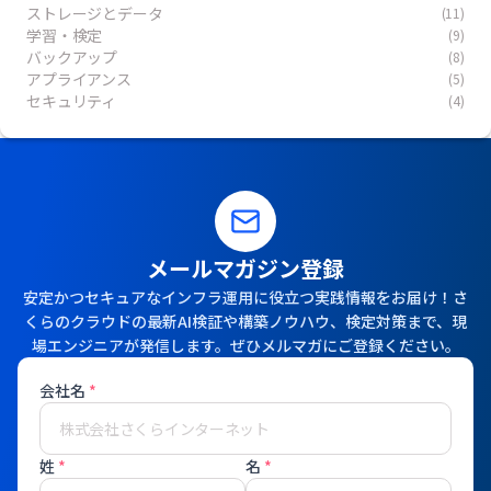
ストレージとデータ
(11)
学習・検定
(9)
バックアップ
(8)
アプライアンス
(5)
セキュリティ
(4)
メールマガジン登録
安定かつセキュアなインフラ運用に役立つ実践情報をお届け！さ
くらのクラウドの最新AI検証や構築ノウハウ、検定対策まで、現
場エンジニアが発信します。ぜひメルマガにご登録ください。
会社名
*
姓
*
名
*