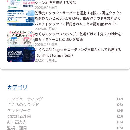
ション維持を確認する方法
2026年8月9日
勤務先でクラウドサーバーを選定する際に､国産クラウド
を選びたいと思う人は67.5％、国産クラウド事業者がガ
バメントクラウドに採用されたことの認知度は59.3％
2026年8月6日
さくらのクラウドのシンプル監視だけで十分？Zabbixを
導入するケースとの違いを解説
2026年8月5日
さくらのAI Engineをコーディング支援AIとして活用する
（on PhpStorm/Intellij）
2026年8月4日
カテゴリ
コンピューティング
(32)
さくらのクラウド
(28)
ネットワーク
(24)
選ばれる理由
(20)
AI・高火力
(16)
監視・運用
(15)