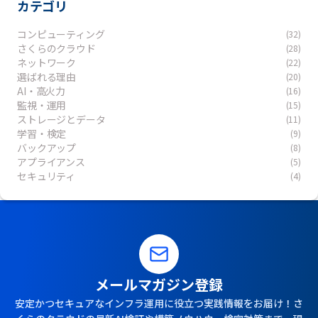
カテゴリ
コンピューティング
(32)
さくらのクラウド
(28)
ネットワーク
(22)
選ばれる理由
(20)
AI・高火力
(16)
監視・運用
(15)
ストレージとデータ
(11)
学習・検定
(9)
バックアップ
(8)
アプライアンス
(5)
セキュリティ
(4)
メールマガジン登録
安定かつセキュアなインフラ運用に役立つ実践情報をお届け！さ