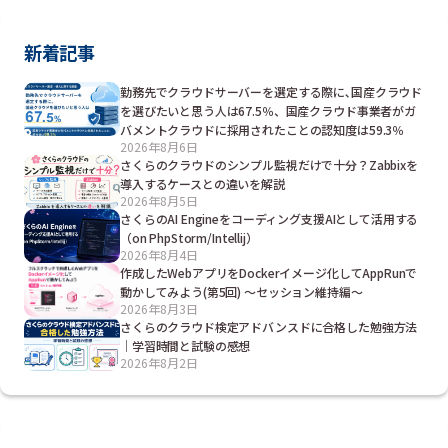
新着記事
勤務先でクラウドサーバーを選定する際に､国産クラウド
を選びたいと思う人は67.5％、国産クラウド事業者がガ
バメントクラウドに採用されたことの認知度は59.3％
2026年8月6日
さくらのクラウドのシンプル監視だけで十分？Zabbixを
導入するケースとの違いを解説
2026年8月5日
さくらのAI Engineをコーディング支援AIとして活用する
（on PhpStorm/Intellij）
2026年8月4日
作成したWebアプリをDockerイメージ化してAppRunで
動かしてみよう(第5回) ～セッション維持編～
2026年8月3日
さくらのクラウド検定アドバンスドに合格した勉強方法
｜学習時間と試験の感想
2026年8月2日