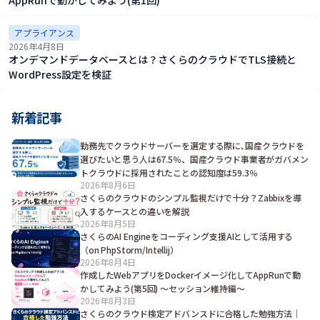
アプライアンス
2026年4月8日
オンデマンドデータベースとは？さくらのクラウドでTLS接続と
WordPress設定を検証
新着記事
勤務先でクラウドサーバーを選定する際に､国産クラウドを
選びたいと思う人は67.5％、国産クラウド事業者がガバメン
トクラウドに採用されたことの認知度は59.3％
2026年8月6日
さくらのクラウドのシンプル監視だけで十分？Zabbixを導
入するケースとの違いを解説
2026年8月5日
さくらのAI Engineをコーディング支援AIとして活用する
（on PhpStorm/Intellij）
2026年8月4日
作成したWebアプリをDockerイメージ化してAppRunで動
かしてみよう(第5回) ～セッション維持編～
2026年8月3日
さくらのクラウド検定アドバンスドに合格した勉強方法｜