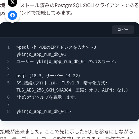
境にインストール済みのPostgreSQLのCLIクライアントである
Xでシェア
psql コマンドで接続してみます。
Facebookでシェア
コピー
>psql -h <DBのIPアドレスを入力> -U 
ykinjo_app_run_db_01

ユーザー ykinjo_app_run_db_01 のパスワード:

psql (18.3、サーバー 14.22)

SSL接続(プロトコル: TLSv1.3、暗号化方式: 
TLS_AES_256_GCM_SHA384、圧縮: オフ、ALPN: なし)

"help"でヘルプを表示します。

ykinjo_app_run_db_01=>
接続が出来ました。ここで先に示したSQLを参考にしながら、
DB、テーブル、レコードを作成しておきます。操作方法は