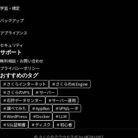
学習・検定
バックアップ
アプライアンス
セキュリティ
サポート
無料相談・お問い合わせ
プライバシーポリシー
おすすめのタグ
＃さくらインターネット
＃さくらのAI Engine
＃さくらのVPS
＃サーバー
＃石狩データセンター
＃サーバー運用
＃調べてみた
＃AppRun
＃VPNルータ
＃WordPress
＃Docker
＃LLM
＃SSL証明書
＃ディスク
＃初心者
© さくらのクラウドラボ by NETASSIST.