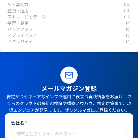
AI・高火力
(16)
監視・運用
(15)
ストレージとデータ
(11)
学習・検定
(9)
バックアップ
(8)
アプライアンス
(5)
セキュリティ
(4)
メールマガジン登録
安定かつセキュアなインフラ運用に役立つ実践情報をお届け！さ
くらのクラウドの最新AI検証や構築ノウハウ、検定対策まで、現
場エンジニアが発信します。ぜひメルマガにご登録ください。
会社名
*