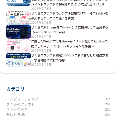
バメントクラウドに採用されたことの認知度は59.3％
2026年8月6日
さくらのクラウドのシンプル監視だけで十分？Zabbixを
導入するケースとの違いを解説
2026年8月5日
さくらのAI Engineをコーディング支援AIとして活用する
（on PhpStorm/Intellij）
2026年8月4日
作成したWebアプリをDockerイメージ化してAppRunで
動かしてみよう(第5回) ～セッション維持編～
2026年8月3日
さくらのクラウド検定アドバンスドに合格した勉強方法
｜学習時間と試験の感想
2026年8月2日
カテゴリ
コンピューティング
(32)
さくらのクラウド
(28)
ネットワーク
(22)
選ばれる理由
(20)