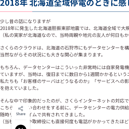
2018年 北海道全域停電のときに
少し昔の話になりますが
2018年に発生した北海道胆振東部地震では、北海道全域で大
（私の実家が北海道なので、当時両親や地元の友人が何日もか
さくらのクラウドは、北海道の石狩市にもデータセンターを構
当然ながらその状況にも大きな関心が集まります。
もちろん、データセンターはこういった非常時には自家発電機
ていますが、当時は、復旧までに数日から1週間かかるという
私たちも「お客様のサーバはどうなるのか」「サービスへの影
を抱えていました。
そんな中で印象的だったのが、さくらインターネットの対応で
こちらから問い合わせをする前に、データセンターの電力供給
随時リアルタイムで共有されてきました。
Share
（当社の代表や取締役にも直接何度も電話がかかってきたほど