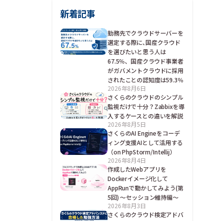
新着記事
勤務先でクラウドサーバーを
選定する際に､国産クラウド
を選びたいと思う人は
67.5％、国産クラウド事業者
がガバメントクラウドに採用
されたことの認知度は59.3％
2026年8月6日
さくらのクラウドのシンプル
監視だけで十分？Zabbixを導
入するケースとの違いを解説
2026年8月5日
さくらのAI Engineをコーデ
ィング支援AIとして活用する
（on PhpStorm/Intellij）
2026年8月4日
作成したWebアプリを
Dockerイメージ化して
AppRunで動かしてみよう(第
5回) ～セッション維持編～
2026年8月3日
さくらのクラウド検定アドバ