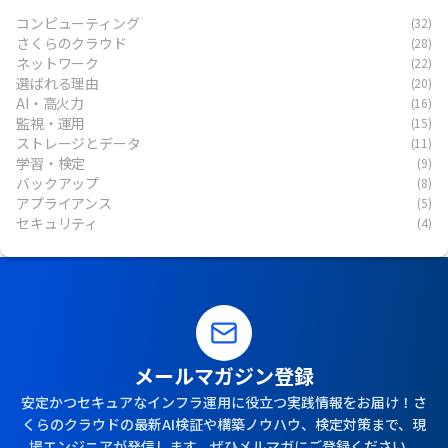
コンピューティング
(32)
さくらのクラウド
(28)
ネットワーク
(22)
選ばれる理由
(20)
AI・高火力
(16)
監視・運用
(15)
ストレージとデータ
(11)
学習・検定
(9)
バックアップ
(8)
アプライアンス
(5)
セキュリティ
(4)
メールマガジン登録
安定かつセキュアなインフラ運用に役立つ実践情報をお届け！さ
くらのクラウドの最新AI検証や構築ノウハウ、検定対策まで、現
場エンジニアが発信します。ぜひメルマガにご登録ください。