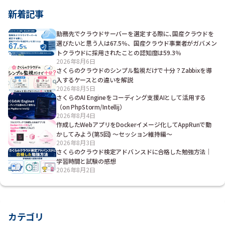
新着記事
勤務先でクラウドサーバーを選定する際に､国産クラウドを
選びたいと思う人は67.5％、国産クラウド事業者がガバメン
トクラウドに採用されたことの認知度は59.3％
2026年8月6日
さくらのクラウドのシンプル監視だけで十分？Zabbixを導
入するケースとの違いを解説
2026年8月5日
さくらのAI Engineをコーディング支援AIとして活用する
（on PhpStorm/Intellij）
2026年8月4日
作成したWebアプリをDockerイメージ化してAppRunで動
かしてみよう(第5回) ～セッション維持編～
2026年8月3日
さくらのクラウド検定アドバンスドに合格した勉強方法｜
学習時間と試験の感想
2026年8月2日
カテゴリ