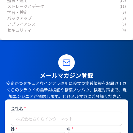
監視・運用
(15)
ストレージとデータ
(11)
学習・検定
(9)
バックアップ
(8)
アプライアンス
(5)
セキュリティ
(4)
メールマガジン登録
安定かつセキュアなインフラ運用に役立つ実践情報をお届け！さ
くらのクラウドの最新AI検証や構築ノウハウ、検定対策まで、現
場エンジニアが発信します。ぜひメルマガにご登録ください。
会社名
*
姓
*
名
*