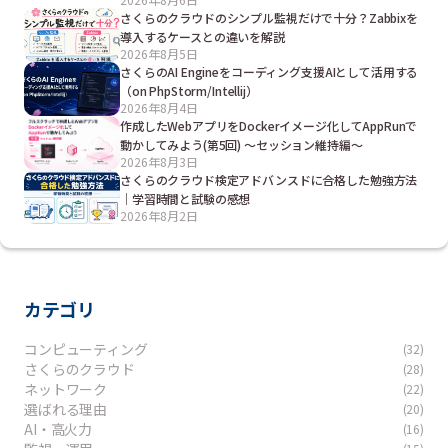
さくらのクラウドのシンプル監視だけで十分？Zabbixを
導入するケースとの違いを解説
2026年8月5日
さくらのAI Engineをコーディング支援AIとして活用する
（on PhpStorm/Intellij）
2026年8月4日
作成したWebアプリをDockerイメージ化してAppRunで
動かしてみよう(第5回) ～セッション維持編～
2026年8月3日
さくらのクラウド検定アドバンスドに合格した勉強方法
｜学習時間と試験の感想
2026年8月2日
カテゴリ
コンピューティング
(32)
さくらのクラウド
(28)
ネットワーク
(22)
選ばれる理由
(20)
AI・高火力
(16)