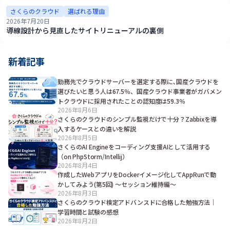
さくらのクラウド
選ばれる理由
2026年7月20日
導線設計から見直したサイトリニューアルの裏側
新着記事
勤務先でクラウドサーバーを選定する際に､国産クラウドを
選びたいと思う人は67.5％、国産クラウド事業者がガバメン
トクラウドに採用されたことの認知度は59.3％
2026年8月6日
さくらのクラウドのシンプル監視だけで十分？Zabbixを導
入するケースとの違いを解説
2026年8月5日
さくらのAI Engineをコーディング支援AIとして活用する
（on PhpStorm/Intellij）
2026年8月4日
作成したWebアプリをDockerイメージ化してAppRunで動
かしてみよう(第5回) ～セッション維持編～
2026年8月3日
さくらのクラウド検定アドバンスドに合格した勉強方法｜
学習時間と試験の感想
2026年8月2日