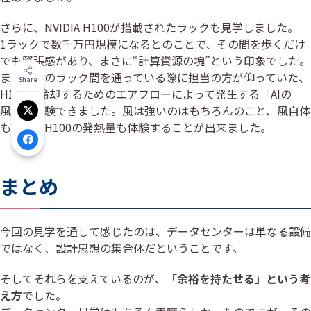
さらに、NVIDIA H100が搭載されたラックも見学しました。
1ラックで数千万円規模になるとのことで、その間を歩くだけ
でも緊張感があり、まさに“計算資源の塊”という印象でした。
また、そのラック間を通っている際に担当の方が仰っていた、
Share
H100を冷却するためのエアフローによって発生する「AIの
風」を体験できました。風は強いのはもちろんのこと、風自体
Xでシェア
も温かくH100の発熱量も体験することが出来ました。
Facebookでシェア
まとめ
今回の見学を通して感じたのは、データセンターは単なる設備
ではなく、設計思想の集合体だということです。
そしてそれらを支えているのが、
「余裕を持たせる」という考
え方
でした。