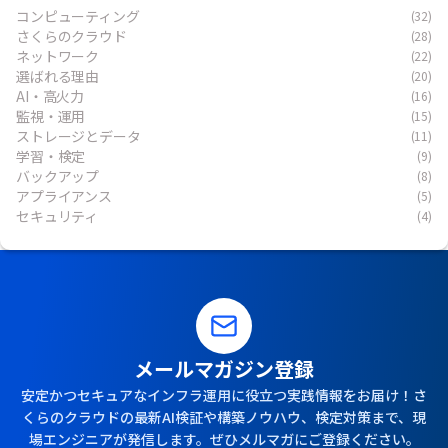
コンピューティング
(32)
さくらのクラウド
(28)
ネットワーク
(22)
選ばれる理由
(20)
AI・高火力
(16)
監視・運用
(15)
ストレージとデータ
(11)
学習・検定
(9)
バックアップ
(8)
アプライアンス
(5)
セキュリティ
(4)
メールマガジン登録
安定かつセキュアなインフラ運用に役立つ実践情報をお届け！さ
くらのクラウドの最新AI検証や構築ノウハウ、検定対策まで、現
場エンジニアが発信します。ぜひメルマガにご登録ください。