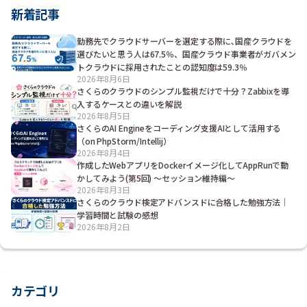
新着記事
勤務先でクラウドサーバーを選定する際に､国産クラウドを
選びたいと思う人は67.5％、国産クラウド事業者がガバメン
トクラウドに採用されたことの認知度は59.3％
2026年8月6日
さくらのクラウドのシンプル監視だけで十分？Zabbixを導
入するケースとの違いを解説
2026年8月5日
さくらのAI Engineをコーディング支援AIとして活用する
（on PhpStorm/Intellij）
2026年8月4日
作成したWebアプリをDockerイメージ化してAppRunで動
かしてみよう(第5回) ～セッション維持編～
2026年8月3日
さくらのクラウド検定アドバンスドに合格した勉強方法｜
学習時間と試験の感想
2026年8月2日
カテゴリ