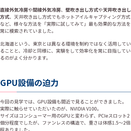
直接外気冷房
や
間接外気冷房
、
壁吹き出し方式
や
天井吹き出し
方式
、天井吹き出し方式でもホットアイルキャプティング方式
など、様々な方法を「実際に試してみて」最も効果的な方法を
常に模索されていました。
北海道という、東京とは異なる環境を制約ではなく活用してい
ることと、冷却と同様に、実験をして効率化を常に目指してい
るのがよく分かります。
GPU設備の迫力
今回の見学では、GPU設備も間近で見ることができました。
実際に触らせていただいたのが、NVIDIA V100。
サイズはコンシューマー用のGPUと変わらず、PCIeスロット2
個分程度でしたが、ファンレスの構造で、重さは体感1.5～2倍
程ありました。