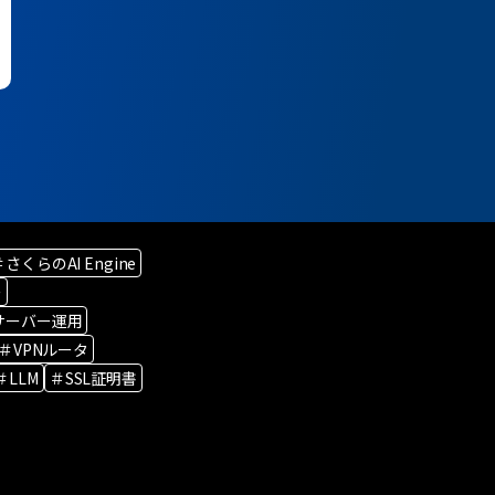
＃さくらのAI Engine
ー
サーバー運用
＃VPNルータ
＃LLM
＃SSL証明書