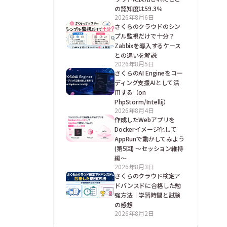
の認知度は59.3％
2026年8月6日
さくらのクラウドのシン
プル監視だけで十分？
Zabbixを導入するケース
との違いを解説
2026年8月5日
さくらのAI Engineをコー
ディング支援AIとして活
用する（on
PhpStorm/Intellij）
2026年8月4日
作成したWebアプリを
Dockerイメージ化して
AppRunで動かしてみよう
(第5回) ～セッション維持
編～
2026年8月3日
さくらのクラウド検定ア
ドバンスドに合格した勉
強方法｜学習時間と試験
の感想
2026年8月2日