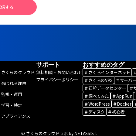
送信する
サポート
おすすめのタグ
さくらのクラウド
無料相談・お問い合わせ
＃さくらインターネット
プライバシーポリシー
＃さくらのVPS
＃サーバ
選ばれる理由
＃石狩データセンター
＃
監視・運用
＃調べてみた
＃AppRun
＃WordPress
＃Docker
学習・検定
＃ディスク
＃初心者
アプライアンス
© さくらのクラウドラボ by NETASSIST.