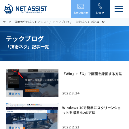
メ
お問い合わせ
お電話
ニ
ュ
サーバー運用保守のネットアシスト
テックブログ
「技術ネタ」の記事一覧
ー
を
テックブログ
開
閉
「技術ネタ」記事一覧
す
る
「Win」+「G」で画面を録画する方法
2022.3.14
技術ネタ
Windows 10で簡単にスクリーンショ
ットを撮る4つの方法
2022.2.21
技術ネタ