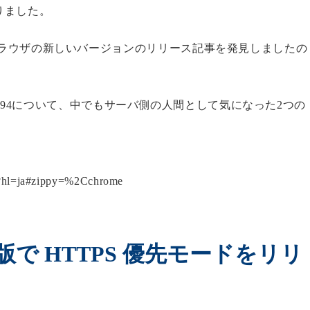
りました。
eブラウザの新しいバージョンのリリース記事を発見しましたの
rome 94について、中でもサーバ側の人間として気になった2つの
08?hl=ja#zippy=%2Cchrome
ン版で HTTPS 優先モードをリリ