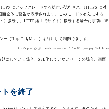
TTPS にアップグレードする操作が試行され、HTTPS に対
画面全体に警告が表示されます。このモードを有効にする
でサイトに接続し、HTTP 経由でサイトに接続する場合は事前に警
（HttpsOnlyMode）を利用して制御できます。
https://support.google.com/chrome/a/answer/7679408?hl=ja#zippy=%2Cchrom
効にしている場合、SSL化していないページの場合、画面
サポートを終了
 と 1.1 を最小バージョンとして設定できなくなります。そのため、今