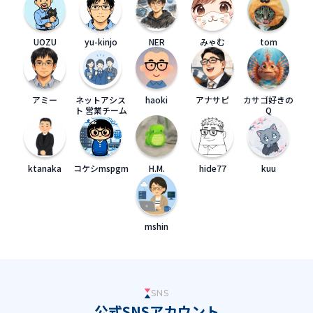
UOZU
yu-kinjo
NER
みゃむ
tom
アミー
ネットアシス
haoki
アナサピ
カサゴ好きの
ト 営業チーム
Q
ktanaka
コケシmspgm
H.M.
hide77
kuu
mshin
SNS
公式SNSアカウント