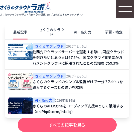
さくらのクラウドの導入・移行・24時間運用をプロが解説するテックメディア
さくらのクラウ
最新記事
AI・高火力
学習・検定
ド
さくらのクラウド
2026年8月6日
勤務先でクラウドサーバーを選定する際に､国産クラウド
を選びたいと思う人は67.5％、国産クラウド事業者がガ
バメントクラウドに採用されたことの認知度は59.3％
さくらのクラウド
2026年8月5日
さくらのクラウドのシンプル監視だけで十分？Zabbixを
導入するケースとの違いを解説
AI・高火力
2026年8月4日
さくらのAI Engineをコーディング支援AIとして活用する
（on PhpStorm/Intellij）
すべての記事を見る