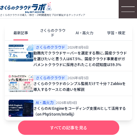
さくらのクラウドの導入・移行・24時間運用をプロが解説するテックメディア
さくらのクラウ
最新記事
AI・高火力
学習・検定
ド
さくらのクラウド
2026年8月6日
勤務先でクラウドサーバーを選定する際に､国産クラウド
を選びたいと思う人は67.5％、国産クラウド事業者がガ
バメントクラウドに採用されたことの認知度は59.3％
さくらのクラウド
2026年8月5日
さくらのクラウドのシンプル監視だけで十分？Zabbixを
導入するケースとの違いを解説
AI・高火力
2026年8月4日
さくらのAI Engineをコーディング支援AIとして活用する
（on PhpStorm/Intellij）
すべての記事を見る