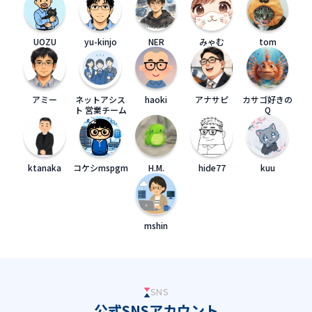
UOZU
yu-kinjo
NER
みゃむ
tom
アミー
ネットアシス
haoki
アナサピ
カサゴ好きの
ト 営業チーム
Q
ktanaka
コケシmspgm
H.M.
hide77
kuu
mshin
SNS
公式SNSアカウント