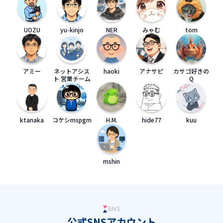
UOZU
yu-kinjo
NER
みゃむ
tom
アミー
ネットアシス
haoki
アナサピ
カサゴ好きの
ト 営業チーム
Q
ktanaka
コケシmspgm
H.M.
hide77
kuu
mshin
SNS
公式SNSアカウント