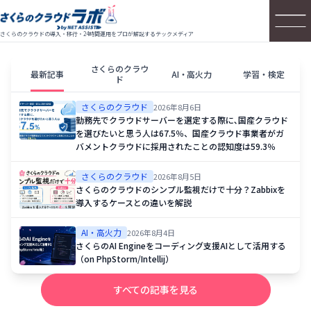
さくらのクラウドの導入・移行・24時間運用をプロが解説するテックメディア
さくらのクラウ
最新記事
AI・高火力
学習・検定
ド
さくらのクラウド
2026年8月6日
勤務先でクラウドサーバーを選定する際に､国産クラウド
を選びたいと思う人は67.5％、国産クラウド事業者がガ
バメントクラウドに採用されたことの認知度は59.3％
さくらのクラウド
2026年8月5日
さくらのクラウドのシンプル監視だけで十分？Zabbixを
導入するケースとの違いを解説
AI・高火力
2026年8月4日
さくらのAI Engineをコーディング支援AIとして活用する
（on PhpStorm/Intellij）
すべての記事を見る