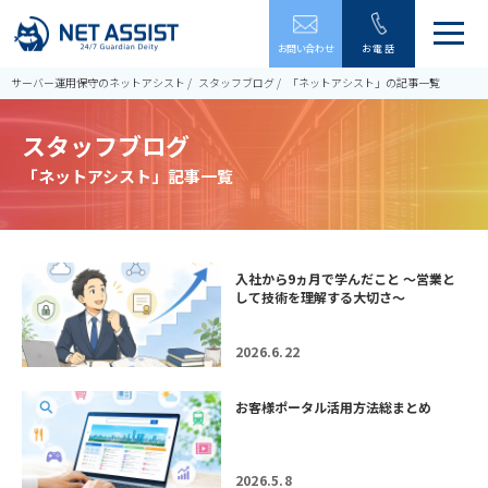
メ
お問い合わせ
お電話
ニ
ュ
サーバー運用保守のネットアシスト
スタッフブログ
「ネットアシスト」の記事一覧
ー
を
スタッフブログ
開
閉
「ネットアシスト」記事一覧
す
る
入社から9ヵ月で学んだこと ～営業と
して技術を理解する大切さ～
2026.6.22
お客様ポータル活用方法総まとめ
2026.5.8