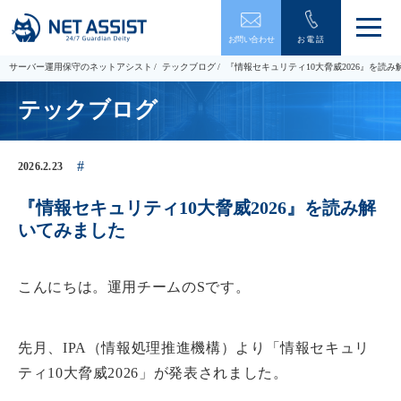
メ
お問い合わせ
お電話
ニ
ュ
サーバー運用保守のネットアシスト
テックブログ
『情報セキュリティ10大脅威2026』を読
ー
を
テックブログ
開
閉
す
る
2026.2.23
『情報セキュリティ10大脅威2026』を読み解
いてみました
こんにちは。運用チームのSです。
先月、IPA（情報処理推進機構）より「情報セキュリ
ティ10大脅威2026」が発表されました。