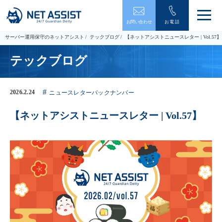
メ
お問い合わせ
お電話
ニ
ュ
サーバー運用保守のネットアシスト
テックブログ
【ネットアシストニュースレター | Vol.57】
ー
を
テックブログ
開
閉
す
る
2026.2.24
ニュースレターバックナンバー
【ネットアシストニュースレター | Vol.57】