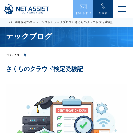
メ
お問い合わせ
お電話
ニ
ュ
サーバー運用保守のネットアシスト
テックブログ
さくらのクラウド検定受験記
ー
を
テックブログ
開
閉
す
る
2026.2.9
さくらのクラウド検定受験記