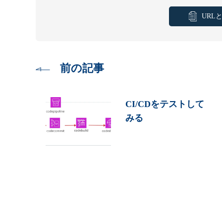
URL
前の記事
CI/CDをテストして
みる