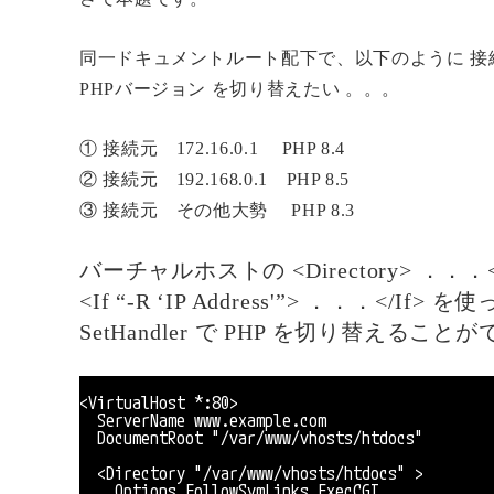
同一ドキュメントルート配下で、以下のように 接
PHPバージョン を切り替えたい 。。。
① 接続元 172.16.0.1 PHP 8.4
② 接続元 192.168.0.1 PHP 8.5
③ 接続元 その他大勢 PHP 8.3
バーチャルホストの <Directory> ．．．</
<If “-R ‘IP Address'”> ．．．<
SetHandler で PHP を切り替えること
<VirtualHost *:80>
　ServerName www.example.com
　DocumentRoot "/var/www/vhosts/htdocs"
　<Directory "/var/www/vhosts/htdocs" >
　　Options FollowSymLinks ExecCGI