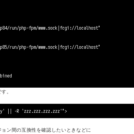
84/run/php-fpm/www.sock|fcgi://localhost"
85/run/php-fpm/www.sock|fcgi://localhost"
bined
です。
y' || -R 'zzz.zzz.zzz.zzz'">
ジョン間の互換性を確認したいときなどに