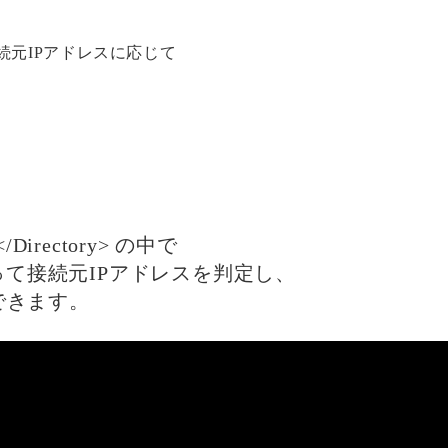
続元IPアドレスに応じて
Directory> の中で
/If> を使って接続元IPアドレスを判定し、
ができます。