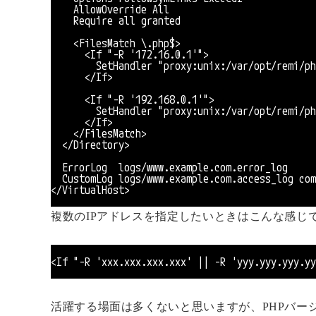
　　AllowOverride All
　　Require all granted
　　<FilesMatch \.php$>
　　　<If "-R '172.16.0.1'">
　　　　SetHandler "proxy:unix:/var/opt/remi/php
　　　</If>
　　　<If "-R '192.168.0.1'">
　　　　SetHandler "proxy:unix:/var/opt/remi/php
　　　</If>
　　</FilesMatch>
　</Directory>
　ErrorLog  logs/www.example.com.error_log
　CustomLog logs/www.example.com.access_log com
</VirtualHost>
複数のIPアドレスを指定したいときはこんな感じ
<If "-R 'xxx.xxx.xxx.xxx' || -R 'yyy.yyy.yyy.yy
活躍する場面は多くないと思いますが、PHPバー